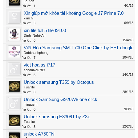
Lê Xen
4/1/19
Trả lời:
1
Xin giúp mở khóa tài khoảng Google J7 Prime 7.0
kimchi
6/9/18
Trả lời:
3
xin file full 5 file I9100
Đình_Nghệ An
15/4/18
Trả lời:
6
Việt Hóa Samsung SM-T700 One Click by EFT dongle
Dtddthanhphong
10/4/18
Trả lời:
7
viet hoa ss i717
sondaika6789
14/1/18
Trả lời:
5
Unlock samsung T359 by Octopus
Tuanlte
28/1/18
Trả lời:
0
Unlock SamSung G920W8 one click
minagsm
9/3/18
Trả lời:
0
Unlock samsung E3309T by Z3x
Tuanlte
12/2/18
Trả lời:
3
unlock A750FN