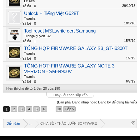
Lê Xen
29/10/18
Trả lời:
0
Unlock + Tiếng Việt G928T
Tuanlte.
18/6/18
Trả lời:
0
Tool reset MSL,write cert Samsung
TrongNguyen132
15/5/19
Trả lời:
1
TỔNG HỢP FIRMWARE GALAXY S3_GT-I9300T
Tuanlte
1/7/19
Trả lời:
0
TỔNG HỢP FIRMWARE GALAXY NOTE 3
VERIZON - SM-N900V
Tuanlte
6/7/19
Trả lời:
0
Hiển thị chủ đề từ 1 đến 20 của 190
Thay đổi cách sắp xếp
(Bạn phải Đăng nhập hoặc Đăng ký để đăng bài viết)
1
2
3
4
5
6
→
10
Tiếp >
Diễn đàn
...
CHIA SẺ - THẢO LUẬN SOFTWARE