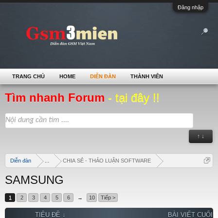
Đăng nhập
TRANG CHỦ
HOME
DIỄN ĐÀN
THÀNH VIÊN
Tìm nhanh Forum
- tại đây !!
↑ ↓
Diễn đàn
...
CHIA SẺ - THẢO LUẬN SOFTWARE
SAMSUNG
1
2
3
4
5
6
→
10
Tiếp >
TIÊU ĐỀ ↓
BÀI VIẾT CUỐI