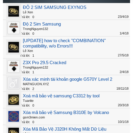
ĐỘ 2 SIM SAMSUNG EXYNOS
Lê Xen
23/4/19
Trả lời:
0
Độ 2 Sim Samsung
TrongNguyen132
1/4/18
Trả lời:
0
[UPDATE] how to check "COMBINATION"
compatibility, w/o Errors!!!
Lê Xen
27/5/18
Trả lời:
1
Z3X Pro 29.5 Cracked
TrongNguyen132
2/4/18
Trả lời:
1
Xóa xác minh tài khoản google G570Y Level 2
MATNGUON.XYZ
18/11/18
Trả lời:
2
Xoá mã bảo vệ samsung C3312 by tool
Tuanlte
20/3/18
Trả lời:
0
Xóa mã bảo vệ Samsung B310E by Volcano
gsm3mien.com
10/1/18
Trả lời:
0
Xóa Mã Bảo Vệ J320H Không Mất Dữ Liệu