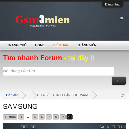
Đăng nhập
TRANG CHỦ
HOME
DIỄN ĐÀN
THÀNH VIÊN
Tìm nhanh Forum
- tại đây !!
↑ ↓
Diễn đàn
...
CHIA SẺ - THẢO LUẬN SOFTWARE
SAMSUNG
< Trước
1
←
5
6
7
8
9
10
TIÊU ĐỀ
BÀI VIẾT CUỐI