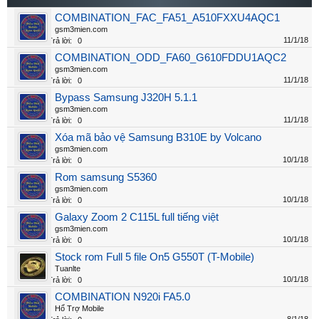
COMBINATION_FAC_FA51_A510FXXU4AQC1
gsm3mien.com
11/1/18
Trả lời:
0
COMBINATION_ODD_FA60_G610FDDU1AQC2
gsm3mien.com
11/1/18
Trả lời:
0
Bypass Samsung J320H 5.1.1
gsm3mien.com
11/1/18
Trả lời:
0
Xóa mã bảo vệ Samsung B310E by Volcano
gsm3mien.com
10/1/18
Trả lời:
0
Rom samsung S5360
gsm3mien.com
10/1/18
Trả lời:
0
Galaxy Zoom 2 C115L full tiếng việt
gsm3mien.com
10/1/18
Trả lời:
0
Stock rom Full 5 file On5 G550T (T-Mobile)
Tuanlte
10/1/18
Trả lời:
0
COMBINATION N920i FA5.0
Hổ Trợ Mobile