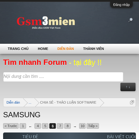
Đăng nhập
TRANG CHỦ
HOME
DIỄN ĐÀN
THÀNH VIÊN
Tìm nhanh Forum
- tại đây !!
↑ ↓
Diễn đàn
...
CHIA SẺ - THẢO LUẬN SOFTWARE
SAMSUNG
< Trước
1
←
4
5
6
7
8
→
10
Tiếp >
TIÊU ĐỀ
BÀI VIẾT CUỐI