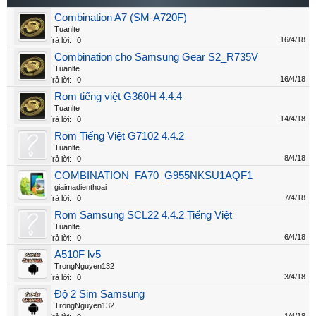
Combination A7 (SM-A720F)
Tuanlte
16/4/18
Trả lời:
0
Combination cho Samsung Gear S2_R735V
Tuanlte
16/4/18
Trả lời:
0
Rom tiếng việt G360H 4.4.4
Tuanlte
14/4/18
Trả lời:
0
Rom Tiếng Việt G7102 4.4.2
Tuanlte.
8/4/18
Trả lời:
0
COMBINATION_FA70_G955NKSU1AQF1
giaimadienthoai
7/4/18
Trả lời:
0
Rom Samsung SCL22 4.4.2 Tiếng Việt
Tuanlte.
6/4/18
Trả lời:
0
A510F lv5
TrongNguyen132
3/4/18
Trả lời:
0
Độ 2 Sim Samsung
TrongNguyen132