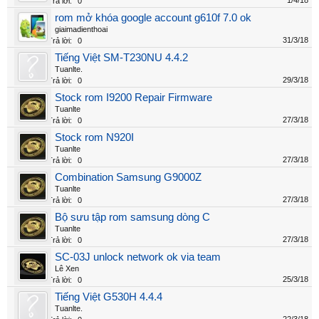
1/4/18
Trả lời:
0
rom mở khóa google account g610f 7.0 ok
giaimadienthoai
31/3/18
Trả lời:
0
Tiếng Việt SM-T230NU 4.4.2
Tuanlte.
29/3/18
Trả lời:
0
Stock rom I9200 Repair Firmware
Tuanlte
27/3/18
Trả lời:
0
Stock rom N920I
Tuanlte
27/3/18
Trả lời:
0
Combination Samsung G9000Z
Tuanlte
27/3/18
Trả lời:
0
Bộ sưu tập rom samsung dòng C
Tuanlte
27/3/18
Trả lời:
0
SC-03J unlock network ok via team
Lê Xen
25/3/18
Trả lời:
0
Tiếng Việt G530H 4.4.4
Tuanlte.