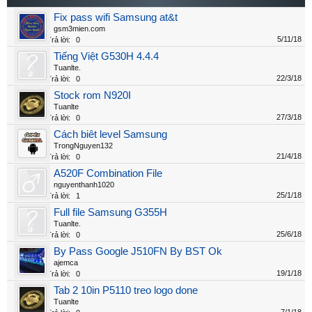
Fix pass wifi Samsung at&t
gsm3mien.com
5/11/18
Trả lời:
0
Tiếng Việt G530H 4.4.4
Tuanlte.
22/3/18
Trả lời:
0
Stock rom N920I
Tuanlte
27/3/18
Trả lời:
0
Cách biêt level Samsung
TrongNguyen132
21/4/18
Trả lời:
0
A520F Combination File
nguyenthanh1020
25/1/18
Trả lời:
1
Full file Samsung G355H
Tuanlte.
25/6/18
Trả lời:
0
By Pass Google J510FN By BST Ok
ajemca
19/1/18
Trả lời:
0
Tab 2 10in P5110 treo logo done
Tuanlte