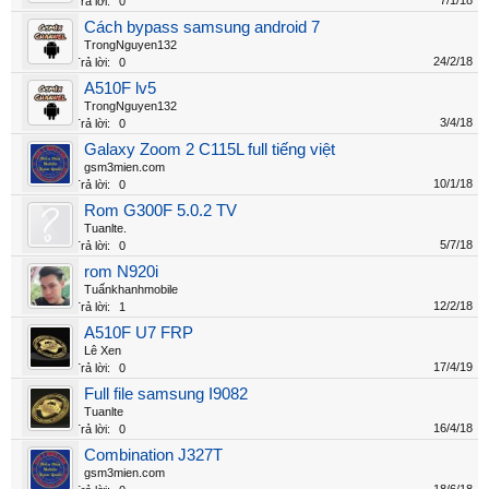
7/1/18
Trả lời:
0
Cách bypass samsung android 7
TrongNguyen132
24/2/18
Trả lời:
0
A510F lv5
TrongNguyen132
3/4/18
Trả lời:
0
Galaxy Zoom 2 C115L full tiếng việt
gsm3mien.com
10/1/18
Trả lời:
0
Rom G300F 5.0.2 TV
Tuanlte.
5/7/18
Trả lời:
0
rom N920i
Tuấnkhanhmobile
12/2/18
Trả lời:
1
A510F U7 FRP
Lê Xen
17/4/19
Trả lời:
0
Full file samsung I9082
Tuanlte
16/4/18
Trả lời:
0
Combination J327T
gsm3mien.com