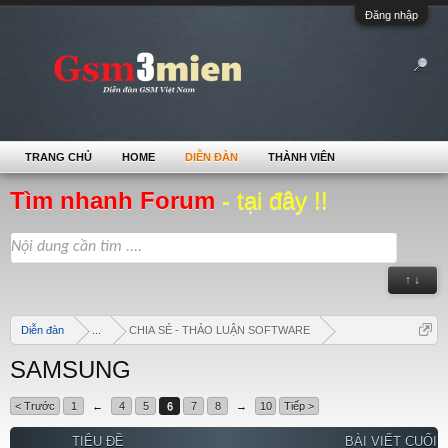
Đăng nhập
TRANG CHỦ
HOME
DIỄN ĐÀN
THÀNH VIÊN
Tìm nhanh Forum
- tại đây !!
↑ ↓
Diễn đàn
...
CHIA SẺ - THẢO LUẬN SOFTWARE
SAMSUNG
< Trước
1
←
4
5
6
7
8
→
10
Tiếp >
TIÊU ĐỀ
BÀI VIẾT CUỐI