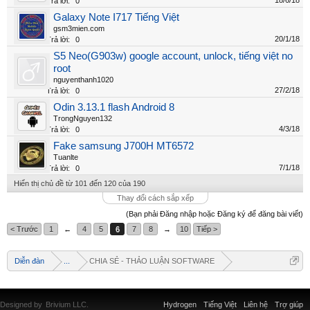
18/6/18
Trả lời:
0
Galaxy Note I717 Tiếng Việt
gsm3mien.com
20/1/18
Trả lời:
0
S5 Neo(G903w) google account, unlock, tiếng việt no
root
nguyenthanh1020
27/2/18
Trả lời:
0
Odin 3.13.1 flash Android 8
TrongNguyen132
4/3/18
Trả lời:
0
Fake samsung J700H MT6572
Tuanlte
7/1/18
Trả lời:
0
Hiển thị chủ đề từ 101 đến 120 của 190
Thay đổi cách sắp xếp
(Bạn phải Đăng nhập hoặc Đăng ký để đăng bài viết)
< Trước
1
←
4
5
6
7
8
→
10
Tiếp >
Diễn đàn
...
CHIA SẺ - THẢO LUẬN SOFTWARE
Designed by
Brivium LLC.
Hydrogen
Tiếng Việt
Liên hệ
Trợ giúp