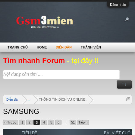
Đăng nhập
TRANG CHỦ
HOME
DIỄN ĐÀN
THÀNH VIÊN
Tìm nhanh Forum
- tại đây !!
↑ ↓
Diễn đàn
...
THÔNG TIN DỊCH VỤ ONLINE
SAMSUNG
< Trước
1
2
3
4
5
6
→
51
Tiếp >
TIÊU ĐỀ
BÀI VIẾT CUỐI