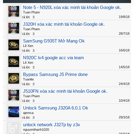
Note 5 - N920L xóa xác minh tài khoản Google ok.
Tuan Pham
19/8/18
Trả lời:
3
J320H xóa xác minh tài khoản Google ok.
Tuan Pham
28/7/18
Trả lời:
3
SamSung G935T Mở Mạng Ok
Lê Xen
16/6/18
Trả lời:
3
N920C lv4 google acc via team
Lê Xen
14/5/18
Trả lời:
3
Bypass Samsung J5 Prime done
Tuanlte
24/4/18
Trả lời:
3
J510FN xóa xác minh tài khoản Google ok.
Tuan Pham
10/4/18
Trả lời:
3
Unlock Samsung J320A 6.0.1 Ok
ajemca
29/3/18
Trả lời:
3
unlock network J327p by z3x
nguyenthanh1020