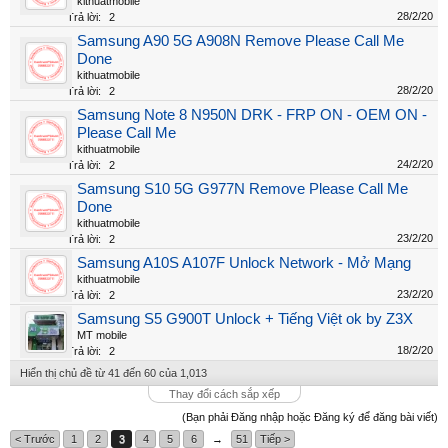
kithuatmobile
28/2/20
Trả lời:
2
Samsung A90 5G A908N Remove Please Call Me
Done
kithuatmobile
28/2/20
Trả lời:
2
Samsung Note 8 N950N DRK - FRP ON - OEM ON -
Please Call Me
kithuatmobile
24/2/20
Trả lời:
2
Samsung S10 5G G977N Remove Please Call Me
Done
kithuatmobile
23/2/20
Trả lời:
2
Samsung A10S A107F Unlock Network - Mở Mạng
kithuatmobile
23/2/20
Trả lời:
2
Samsung S5 G900T Unlock + Tiếng Việt ok by Z3X
MT mobile
18/2/20
Trả lời:
2
Hiển thị chủ đề từ 41 đến 60 của 1,013
Thay đổi cách sắp xếp
(Bạn phải Đăng nhập hoặc Đăng ký để đăng bài viết)
< Trước
1
2
3
4
5
6
→
51
Tiếp >