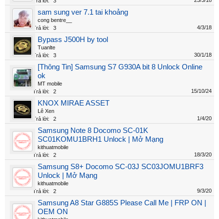
23/3/18
Trả lời:
3
sam sung ver 7.1 tai khoảng
cong bentre__
4/3/18
Trả lời:
3
Bypass J500H by tool
Tuanlte
30/1/18
Trả lời:
3
[Thông Tin] Samsung S7 G930A bit 8 Unlock Online
ok
MT mobile
15/10/24
Trả lời:
2
KNOX MIRAE ASSET
Lê Xen
1/4/20
Trả lời:
2
Samsung Note 8 Docomo SC-01K
SC01KOMU1BRH1 Unlock | Mở Mạng
kithuatmobile
18/3/20
Trả lời:
2
Samsung S8+ Docomo SC-03J SC03JOMU1BRF3
Unlock | Mở Mạng
kithuatmobile
9/3/20
Trả lời:
2
Samsung A8 Star G885S Please Call Me | FRP ON |
OEM ON