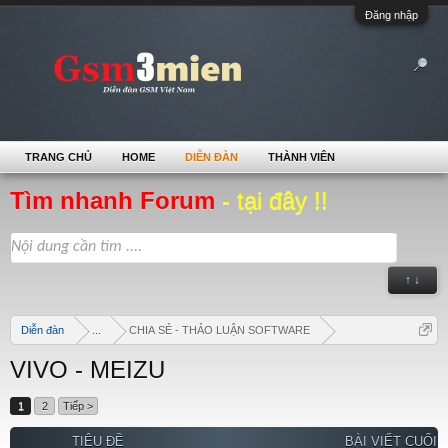
Đăng nhập
TRANG CHỦ
HOME
DIỄN ĐÀN
THÀNH VIÊN
Tìm nhanh Forum
- tại đây !!
↑ ↓
Diễn đàn
...
CHIA SẺ - THẢO LUẬN SOFTWARE
VIVO - MEIZU
1
2
Tiếp >
TIÊU ĐỀ
BÀI VIẾT CUỐI