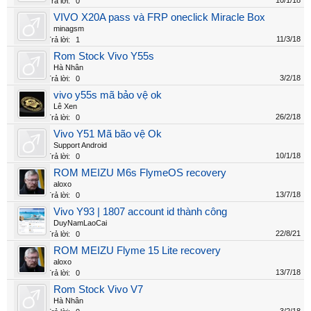
10/1/18
Trả lời:
0
VIVO X20A pass và FRP oneclick Miracle Box
minagsm
11/3/18
Trả lời:
1
Rom Stock Vivo Y55s
Hà Nhân
3/2/18
Trả lời:
0
vivo y55s mã bảo vệ ok
Lê Xen
26/2/18
Trả lời:
0
Vivo Y51 Mã bão vệ Ok
Support Android
10/1/18
Trả lời:
0
ROM MEIZU M6s FlymeOS recovery
aloxo
13/7/18
Trả lời:
0
Vivo Y93 | 1807 account id thành công
DuyNamLaoCai
22/8/21
Trả lời:
0
ROM MEIZU Flyme 15 Lite recovery
aloxo
13/7/18
Trả lời:
0
Rom Stock Vivo V7
Hà Nhân