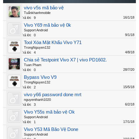
vivo v5s mã bảo vệ
Tuấnkhanhmobile
16/1/18
Trả lời:
9
Vivo Y69 mã bảo vệ 0k
Support Android
9/1/18
Trả lời:
0
Tool Xóa Mật Khẩu Vivo Y71
TrongNguyen132
4/8/18
Trả lời:
4
Chia sẻ Testpoint Vivo X7 | vivo PD1602.
Tuan Pham
28/7/20
Trả lời:
0
Bypass Vivo V9
TrongNguyen132
15/5/18
Trả lời:
2
vivo y66 password done mrt
nguyenthanh1020
6/2/18
Trả lời:
3
Vivo Y55s mã bảo vệ Ok
Support Android
17/1/18
Trả lời:
1
Vivo Y53 Mã Bão Vệ Done
Support Android