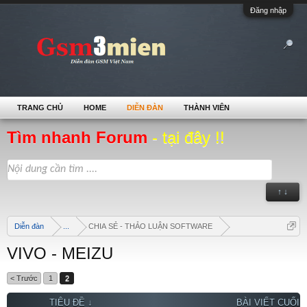
Đăng nhập
TRANG CHỦ
HOME
DIỄN ĐÀN
THÀNH VIÊN
Tìm nhanh Forum
- tại đây !!
↑ ↓
Diễn đàn
...
CHIA SẺ - THẢO LUẬN SOFTWARE
VIVO - MEIZU
< Trước
1
2
TIÊU ĐỀ ↓
BÀI VIẾT CUỐI