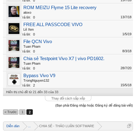
13/7/18
Trả lời:
0
ROM MEIZU Flyme 15 Lite recovery
aloxo
13/7/18
Trả lời:
0
FREE ALL PASSCODE VIVO
Lê Xen
1/5/19
Trả lời:
0
File QCN Vivo
Tuan Pham
8/3/18
Trả lời:
0
Chia sẻ Testpoint Vivo X7 | vivo PD1602.
Tuan Pham
28/7/20
Trả lời:
0
Bypass Vivo V9
TrongNguyen132
15/5/18
Trả lời:
2
Hiển thị chủ đề từ 21 đến 33 của 33
Thay đổi cách sắp xếp
(Bạn phải Đăng nhập hoặc Đăng ký để đăng bài viết)
< Trước
1
2
Diễn đàn
...
CHIA SẺ - THẢO LUẬN SOFTWARE