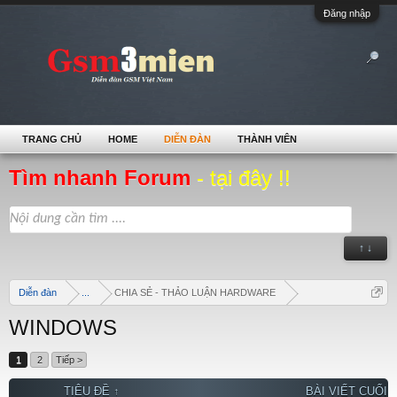
Đăng nhập
TRANG CHỦ
HOME
DIỄN ĐÀN
THÀNH VIÊN
Tìm nhanh Forum
- tại đây !!
↑ ↓
Diễn đàn
...
CHIA SẺ - THẢO LUẬN HARDWARE
WINDOWS
1
2
Tiếp >
TIÊU ĐỀ ↑
BÀI VIẾT CUỐI