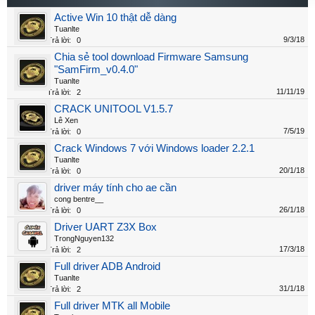
Active Win 10 thật dễ dàng
Tuanlte
9/3/18
Trả lời:
0
Chia sẻ tool download Firmware Samsung
"SamFirm_v0.4.0"
Tuanlte
11/11/19
Trả lời:
2
CRACK UNITOOL V1.5.7
Lê Xen
7/5/19
Trả lời:
0
Crack Windows 7 với Windows loader 2.2.1
Tuanlte
20/1/18
Trả lời:
0
driver máy tính cho ae cần
cong bentre__
26/1/18
Trả lời:
0
Driver UART Z3X Box
TrongNguyen132
17/3/18
Trả lời:
2
Full driver ADB Android
Tuanlte
31/1/18
Trả lời:
2
Full driver MTK all Mobile