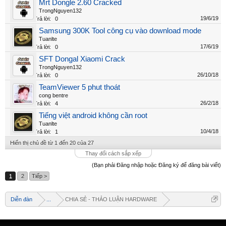
Mrt Dongle 2.60 Cracked
TrongNguyen132
19/6/19
Trả lời:
0
Samsung 300K Tool công cụ vào download mode
Tuanlte
17/6/19
Trả lời:
0
SFT Dongal Xiaomi Crack
TrongNguyen132
26/10/18
Trả lời:
0
TeamViewer 5 phut thoát
cong bentre
26/2/18
Trả lời:
4
Tiếng việt android không cần root
Tuanlte
10/4/18
Trả lời:
1
Hiển thị chủ đề từ 1 đến 20 của 27
Thay đổi cách sắp xếp
Welcome
(Bạn phải Đăng nhập hoặc Đăng ký để đăng bài viết)
+ Chào mừng bạn đến với diễn đàn thông tin
1
2
Tiếp >
dịch vụ Việt Nam
+ Chúng tôi có tất cả các dịch vụ Online từ xa
Diễn đàn
...
CHIA SẺ - THẢO LUẬN HARDWARE
qua Teamview - Active box , Dongle , Rom Test
chuẩn cứu máy - Và thông tin giải pháp phần
mềm miễn phí