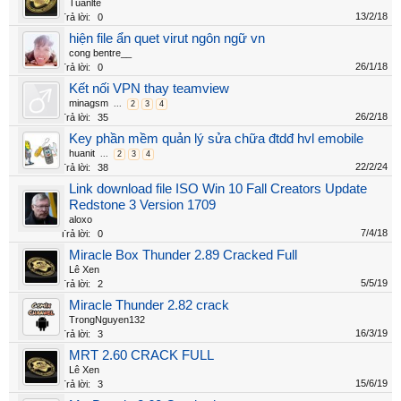
Tuanlte
13/2/18
Trả lời:
0
hiện file ẩn quet virut ngôn ngữ vn
cong bentre__
26/1/18
Trả lời:
0
Kết nối VPN thay teamview
minagsm
...
2
3
4
26/2/18
Trả lời:
35
Key phần mềm quản lý sửa chữa đtdđ hvl emobile
huanit
...
2
3
4
22/2/24
Trả lời:
38
Link download file ISO Win 10 Fall Creators Update
Redstone 3 Version 1709
aloxo
7/4/18
Trả lời:
0
Miracle Box Thunder 2.89 Cracked Full
Lê Xen
5/5/19
Trả lời:
2
Miracle Thunder 2.82 crack
TrongNguyen132
16/3/19
Trả lời:
3
MRT 2.60 CRACK FULL
Lê Xen
15/6/19
Trả lời:
3