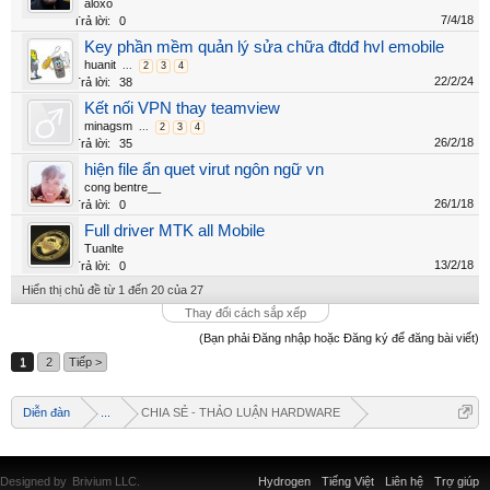
aloxo
7/4/18
Trả lời:
0
Key phần mềm quản lý sửa chữa đtdđ hvl emobile
huanit
...
2
3
4
22/2/24
Trả lời:
38
Kết nối VPN thay teamview
minagsm
...
2
3
4
26/2/18
Trả lời:
35
hiện file ẩn quet virut ngôn ngữ vn
cong bentre__
26/1/18
Trả lời:
0
Full driver MTK all Mobile
Tuanlte
13/2/18
Trả lời:
0
Hiển thị chủ đề từ 1 đến 20 của 27
Thay đổi cách sắp xếp
(Bạn phải Đăng nhập hoặc Đăng ký để đăng bài viết)
Welcome
1
2
Tiếp >
+ Chào mừng bạn đến với diễn đàn thông tin
Diễn đàn
...
CHIA SẺ - THẢO LUẬN HARDWARE
dịch vụ Việt Nam
+ Chúng tôi có tất cả các dịch vụ Online từ xa
qua Teamview - Active box , Dongle , Rom Test
Designed by
Brivium LLC.
Hydrogen
Tiếng Việt
Liên hệ
Trợ giúp
chuẩn cứu máy - Và thông tin giải pháp phần