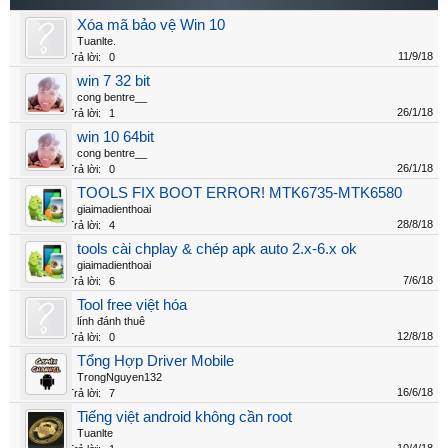
Xóa mã bảo vệ Win 10
Tuanlte.
11/9/18
Trả lời:
0
win 7 32 bit
cong bentre__
26/1/18
Trả lời:
1
win 10 64bit
cong bentre__
26/1/18
Trả lời:
0
TOOLS FIX BOOT ERROR! MTK6735-MTK6580
giaimadienthoai
28/8/18
Trả lời:
4
tools cài chplay & chép apk auto 2.x-6.x ok
giaimadienthoai
7/6/18
Trả lời:
6
Tool free việt hóa
lính đánh thuê
12/8/18
Trả lời:
0
Tổng Hợp Driver Mobile
TrongNguyen132
16/6/18
Trả lời:
7
Tiếng việt android không cần root
Tuanlte