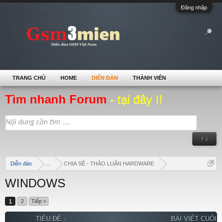
Đăng nhập
TRANG CHỦ
HOME
DIỄN ĐÀN
THÀNH VIÊN
Tìm nhanh Forum
- tại đây !!
↑ ↓
Diễn đàn
...
CHIA SẺ - THẢO LUẬN HARDWARE
WINDOWS
1
2
Tiếp >
TIÊU ĐỀ ↓
BÀI VIẾT CUỐI