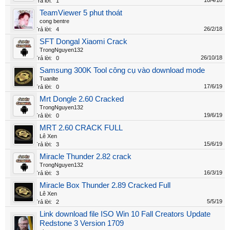
10/4/18
Trả lời:
1
TeamViewer 5 phut thoát
cong bentre
26/2/18
Trả lời:
4
SFT Dongal Xiaomi Crack
TrongNguyen132
26/10/18
Trả lời:
0
Samsung 300K Tool công cụ vào download mode
Tuanlte
17/6/19
Trả lời:
0
Mrt Dongle 2.60 Cracked
TrongNguyen132
19/6/19
Trả lời:
0
MRT 2.60 CRACK FULL
Lê Xen
15/6/19
Trả lời:
3
Miracle Thunder 2.82 crack
TrongNguyen132
16/3/19
Trả lời:
3
Miracle Box Thunder 2.89 Cracked Full
Lê Xen
5/5/19
Trả lời:
2
Link download file ISO Win 10 Fall Creators Update
Redstone 3 Version 1709