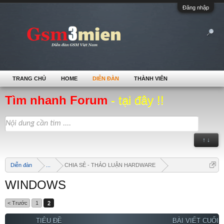
Đăng nhập
TRANG CHỦ
HOME
DIỄN ĐÀN
THÀNH VIÊN
Tìm nhanh Forum
- tại đây !!
↑ ↓
Diễn đàn
...
CHIA SẺ - THẢO LUẬN HARDWARE
WINDOWS
< Trước
1
2
TIÊU ĐỀ
BÀI VIẾT CUỐI