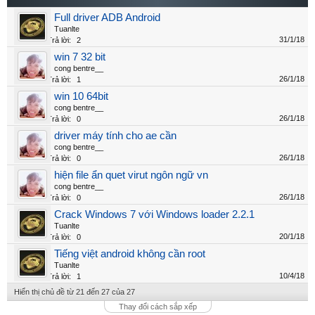
Full driver ADB Android
Tuanlte
31/1/18
Trả lời:
2
win 7 32 bit
cong bentre__
26/1/18
Trả lời:
1
win 10 64bit
cong bentre__
26/1/18
Trả lời:
0
driver máy tính cho ae cần
cong bentre__
26/1/18
Trả lời:
0
hiện file ẩn quet virut ngôn ngữ vn
cong bentre__
26/1/18
Trả lời:
0
Crack Windows 7 với Windows loader 2.2.1
Tuanlte
20/1/18
Trả lời:
0
Tiếng việt android không cần root
Tuanlte
10/4/18
Trả lời:
1
Hiển thị chủ đề từ 21 đến 27 của 27
Thay đổi cách sắp xếp