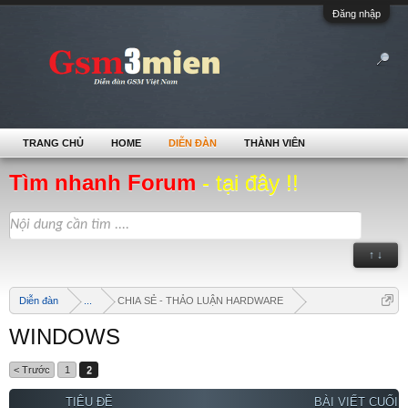
Đăng nhập
TRANG CHỦ
HOME
DIỄN ĐÀN
THÀNH VIÊN
Tìm nhanh Forum
- tại đây !!
↑ ↓
Diễn đàn
...
CHIA SẺ - THẢO LUẬN HARDWARE
WINDOWS
< Trước
1
2
TIÊU ĐỀ
BÀI VIẾT CUỐI