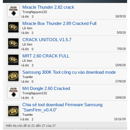
Miracle Thunder 2.82 crack
TrongNguyen132
16/3/19
Trả lời:
3
Miracle Box Thunder 2.89 Cracked Full
Lê Xen
5/5/19
Trả lời:
2
CRACK UNITOOL V1.5.7
Lê Xen
7/5/19
Trả lời:
0
MRT 2.60 CRACK FULL
Lê Xen
15/6/19
Trả lời:
3
Samsung 300K Tool công cụ vào download mode
Tuanlte
17/6/19
Trả lời:
0
Mrt Dongle 2.60 Cracked
TrongNguyen132
19/6/19
Trả lời:
0
Chia sẻ tool download Firmware Samsung
"SamFirm_v0.4.0"
Tuanlte
11/11/19
Trả lời:
2
Hiển thị chủ đề từ 21 đến 27 của 27