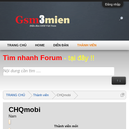
Đăng nhập
TRANG CHỦ
HOME
DIỄN ĐÀN
THÀNH VIÊN
Tìm nhanh Forum
- tại đây !!
↑ ↓
TRANG CHỦ
Thành viên
CHQmobi
CHQmobi
Nam
Thành viên mới