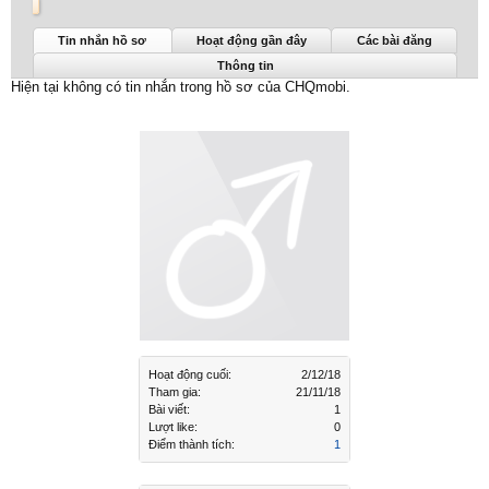
CHQmobi được nhìn thấy lần cuối:
2/12/18
Tin nhắn hồ sơ
Hoạt động gần đây
Các bài đăng
Thông tin
Hiện tại không có tin nhắn trong hồ sơ của CHQmobi.
Hoạt động cuối:
2/12/18
Tham gia:
21/11/18
Bài viết:
1
Lượt like:
0
Điểm thành tích:
1