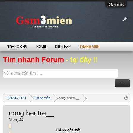
Đăng nhập
TRANG CHỦ
HOME
DIỄN ĐÀN
THÀNH VIÊN
Tìm nhanh Forum
- tại đây !!
↑ ↓
TRANG CHỦ
Thành viên
cong bentre__
cong bentre__
Nam, 44
Thành viên mới