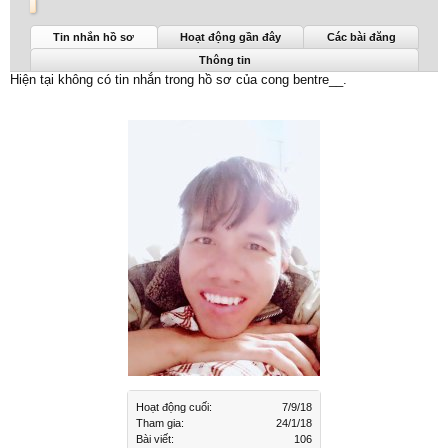
cong bentre__ được nhìn thấy lần cuối:
7/9/18
Tin nhắn hồ sơ
Hoạt động gần đây
Các bài đăng
Thông tin
Hiện tại không có tin nhắn trong hồ sơ của cong bentre__.
Hoạt động cuối:
7/9/18
Tham gia:
24/1/18
Bài viết:
106