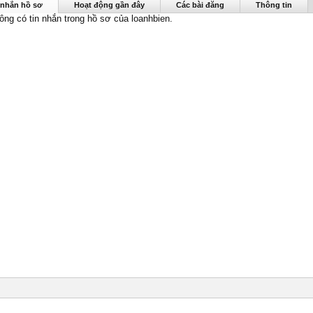
n được nhìn thấy lần cuối:
16/6/19
 nhắn hồ sơ
Hoạt động gần đây
Các bài đăng
Thông tin
hông có tin nhắn trong hồ sơ của loanhbien.