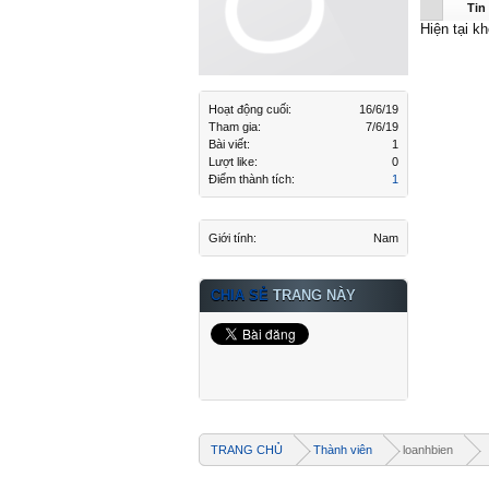
loanhbie
Tin
Hiện tại k
Hoạt động cuối:
16/6/19
Tham gia:
7/6/19
Bài viết:
1
Lượt like:
0
Điểm thành tích:
1
Giới tính:
Nam
CHIA SẺ
TRANG NÀY
TRANG CHỦ
Thành viên
loanhbien