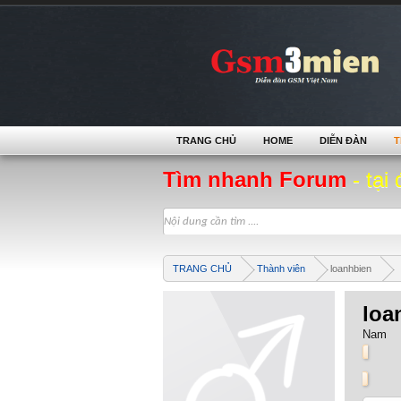
TRANG CHỦ
HOME
DIỄN ĐÀN
T
Tìm nhanh Forum
- tại 
TRANG CHỦ
Thành viên
loanhbien
loa
Nam