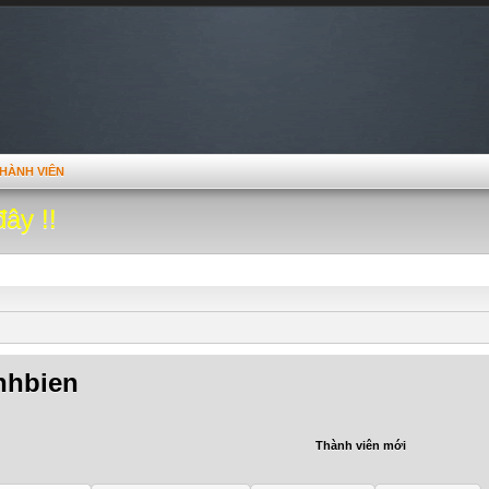
HÀNH VIÊN
đây !!
nhbien
Thành viên mới