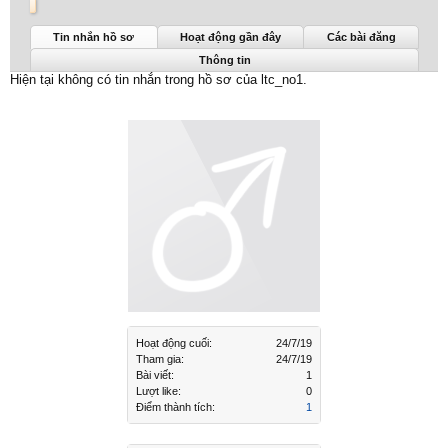
ltc_no1 được nhìn thấy lần cuối:
24/7/19
Tin nhắn hồ sơ
Hoạt động gần đây
Các bài đăng
Thông tin
Hiện tại không có tin nhắn trong hồ sơ của ltc_no1.
Hoạt động cuối:
24/7/19
Tham gia:
24/7/19
Bài viết:
1
Lượt like:
0
Điểm thành tích:
1