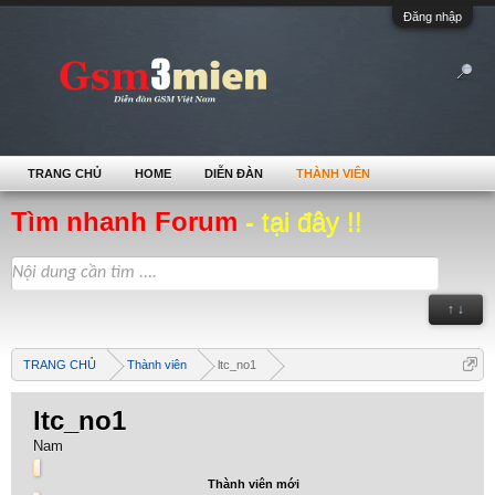
Đăng nhập
TRANG CHỦ
HOME
DIỄN ĐÀN
THÀNH VIÊN
Tìm nhanh Forum
- tại đây !!
↑ ↓
TRANG CHỦ
Thành viên
ltc_no1
ltc_no1
Nam
Thành viên mới