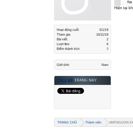
MATNGUO
Tin
Hiện tại 
Hoạt động cuối:
5/1/19
Tham gia:
16/11/18
Bài viết:
2
Lượt like:
6
Điểm thành tích:
3
Giới tính:
Nam
CHIA SẺ
TRANG NÀY
TRANG CHỦ
Thành viên
MATNGUON.X