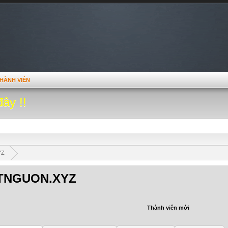
HÀNH VIÊN
đây !!
YZ
TNGUON.XYZ
Thành viên mới