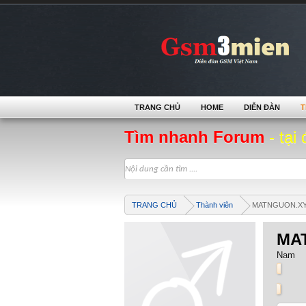
TRANG CHỦ
HOME
DIỄN ĐÀN
T
Tìm nhanh Forum
- tại 
TRANG CHỦ
Thành viên
MATNGUON.X
MA
Nam