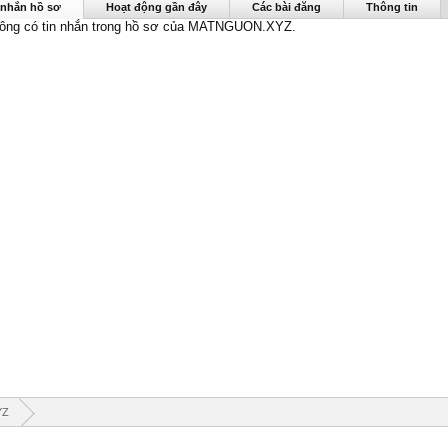
N.XYZ được nhìn thấy lần cuối:
5/1/19
 nhắn hồ sơ
Hoạt động gần đây
Các bài đăng
Thông tin
không có tin nhắn trong hồ sơ của MATNGUON.XYZ.
YZ