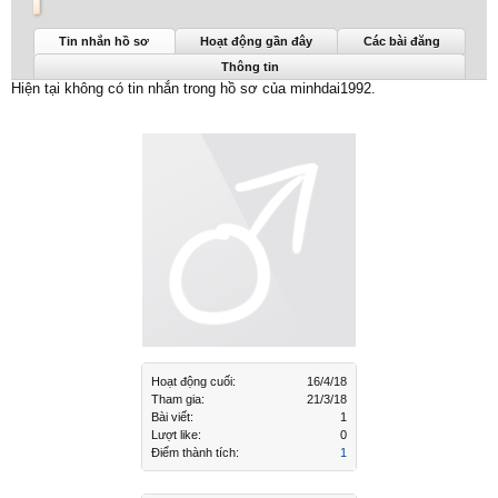
minhdai1992 được nhìn thấy lần cuối:
16/4/18
Tin nhắn hồ sơ
Hoạt động gần đây
Các bài đăng
Thông tin
Hiện tại không có tin nhắn trong hồ sơ của minhdai1992.
Hoạt động cuối:
16/4/18
Tham gia:
21/3/18
Bài viết:
1
Lượt like:
0
Điểm thành tích:
1