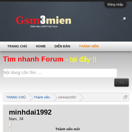
Đăng nhập
TRANG CHỦ
HOME
DIỄN ĐÀN
THÀNH VIÊN
Tìm nhanh Forum
- tại đây !!
↑ ↓
TRANG CHỦ
Thành viên
minhdai1992
minhdai1992
Nam, 34
Thành viên mới