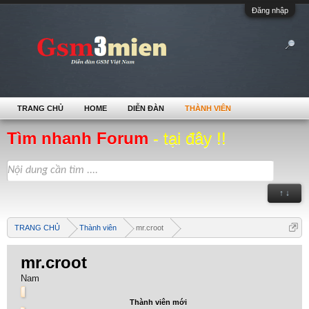
Đăng nhập
TRANG CHỦ
HOME
DIỄN ĐÀN
THÀNH VIÊN
Tìm nhanh Forum
- tại đây !!
↑ ↓
TRANG CHỦ
Thành viên
mr.croot
mr.croot
Nam
Thành viên mới