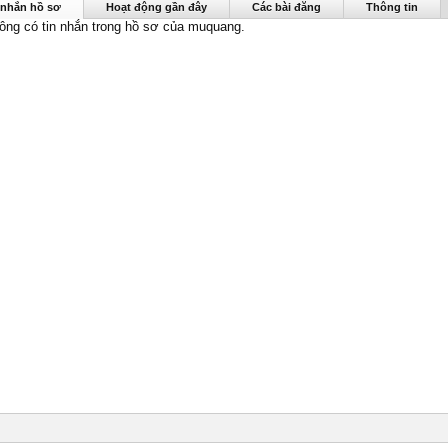
được nhìn thấy lần cuối:
18/3/18
 nhắn hồ sơ
Hoạt động gần đây
Các bài đăng
Thông tin
hông có tin nhắn trong hồ sơ của muquang.