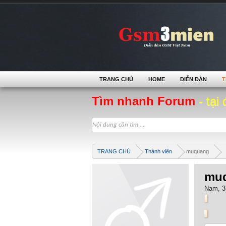
TRANG CHỦ
HOME
DIỄN ĐÀN
T
Tìm nhanh Forum
- tại 
TRANG CHỦ
Thành viên
muquang
mu
Nam, 3