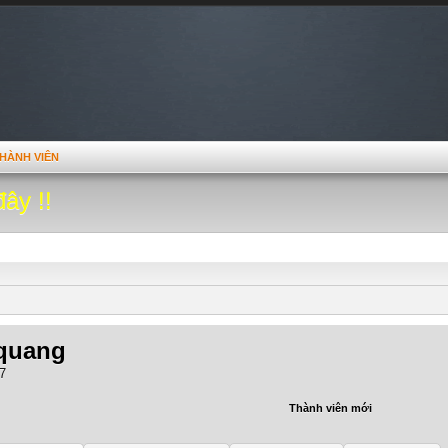
HÀNH VIÊN
đây !!
quang
7
Thành viên mới