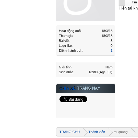
muquang 
Tin
Hiện tại k
Hoạt động cuối:
18/3/18
Tham gia:
18/3/18
Bài viết:
3
Lượt like:
0
Điểm thành tích:
1
Giới tính:
Nam
Sinh nhật:
1/2/89
(Age: 37)
CHIA SẺ
TRANG NÀY
TRANG CHỦ
Thành viên
muquang