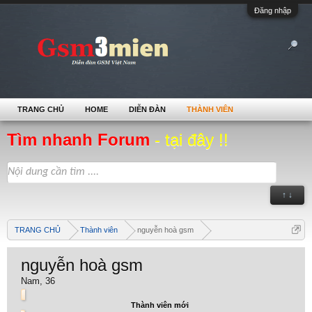
Đăng nhập
TRANG CHỦ
HOME
DIỄN ĐÀN
THÀNH VIÊN
Tìm nhanh Forum
- tại đây !!
↑ ↓
TRANG CHỦ
Thành viên
nguyễn hoà gsm
nguyễn hoà gsm
Nam, 36
Thành viên mới