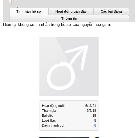
nguyễn hoà gsm được nhìn thấy lần cuối:
5/11/21
Tin nhắn hồ sơ
Hoạt động gần đây
Các bài đăng
Thông tin
Hiện tại không có tin nhắn trong hồ sơ của nguyễn hoà gsm.
Hoạt động cuối:
5/11/21
Tham gia:
3/1/18
Bài viết:
15
Lượt like:
5
Điểm thành tích:
8