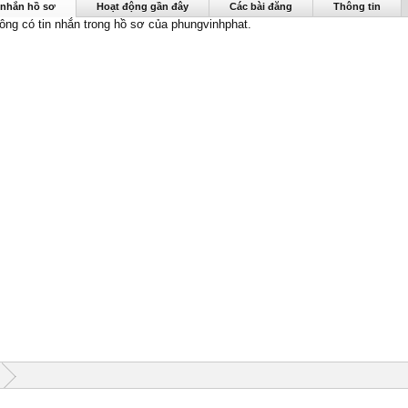
hphat được nhìn thấy lần cuối:
16/6/19
 nhắn hồ sơ
Hoạt động gần đây
Các bài đăng
Thông tin
hông có tin nhắn trong hồ sơ của phungvinhphat.