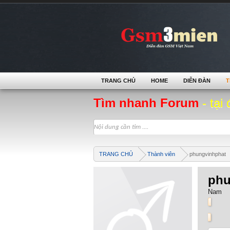
TRANG CHỦ
HOME
DIỄN ĐÀN
T
Tìm nhanh Forum
- tại 
TRANG CHỦ
Thành viên
phungvinhphat
phu
Nam