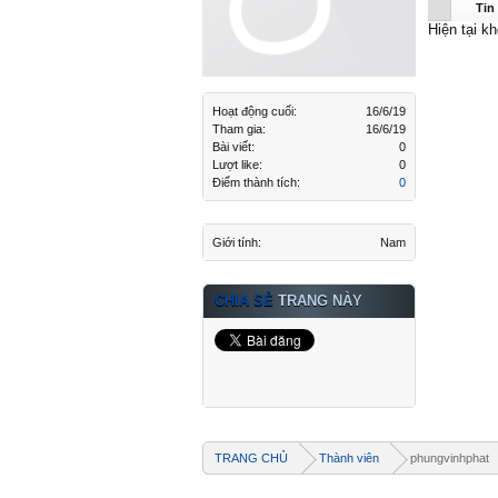
phungvin
Tin
Hiện tại k
Hoạt động cuối:
16/6/19
Tham gia:
16/6/19
Bài viết:
0
Lượt like:
0
Điểm thành tích:
0
Giới tính:
Nam
CHIA SẺ
TRANG NÀY
TRANG CHỦ
Thành viên
phungvinhphat