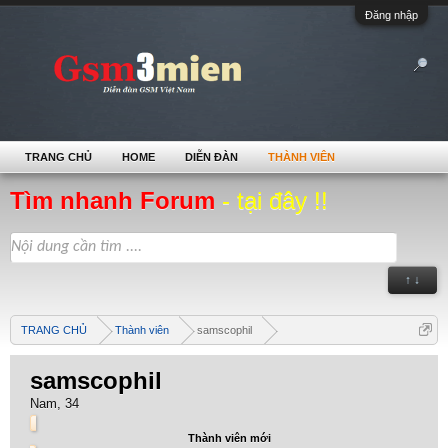
Đăng nhập
TRANG CHỦ
HOME
DIỄN ĐÀN
THÀNH VIÊN
Tìm nhanh Forum
- tại đây !!
↑ ↓
TRANG CHỦ
Thành viên
samscophil
samscophil
Nam, 34
Thành viên mới