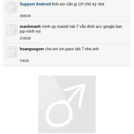
Support Android
Anh em cần gì LH chữ ký nhá
29/6/18
manhmanh
minh up mastel tab 7 vẫn dính acc google.ban
jup minh voi
27/6/18
hoangvugsm
cho em xin pass tab 7 nha anh
7/4/18