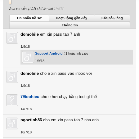
Anh em cần gì LH chữ ký nhá
29/6/18
Support Android được nhìn thấy lần cuối:
8/4/21
Tin nhắn hồ sơ
Hoạt động gần đây
Các bài đăng
Thông tin
domobile
em xin pass tab 7 anh
1/9/18
Support Android
#1 hoặc inb zalo
1/9/18
domobile
cho e xin pass vào inbox với
1/9/18
79toohieu
cho e hơi chạy bằng tool gì thế
14/7/18
ngoctinh86
cho em xin pass tab 7 nha anh
10/7/18