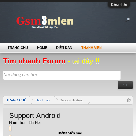
Đăng nhập
TRANG CHỦ
HOME
DIỄN ĐÀN
THÀNH VIÊN
Tìm nhanh Forum
- tại đây !!
↑ ↓
TRANG CHỦ
Thành viên
Support Android
Support Android
Nam,
from
Hà Nội
Thành viên mới