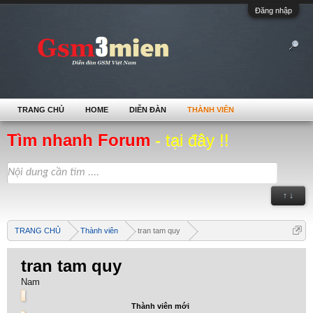
Đăng nhập
TRANG CHỦ
HOME
DIỄN ĐÀN
THÀNH VIÊN
Tìm nhanh Forum
- tại đây !!
↑ ↓
TRANG CHỦ
Thành viên
tran tam quy
tran tam quy
Nam
Thành viên mới