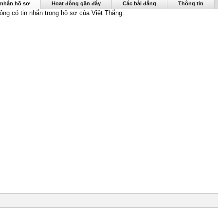
ng được nhìn thấy lần cuối:
29/9/19
 nhắn hồ sơ
Hoạt động gần đây
Các bài đăng
Thông tin
hông có tin nhắn trong hồ sơ của Việt Thắng.