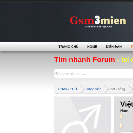
TRANG CHỦ
HOME
DIỄN ĐÀN
T
Tìm nhanh Forum
- tại 
TRANG CHỦ
Thành viên
Việt Thắng
Việ
Nam