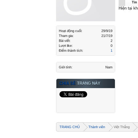
Việt Thắ
Tin
Hiện tại k
Hoạt động cuối:
29/9/19
Tham gia:
21/7/19
Bài viết:
2
Lượt like:
0
Điểm thành tích:
1
Giới tính:
Nam
CHIA SẺ
TRANG NÀY
TRANG CHỦ
Thành viên
Việt Thắng