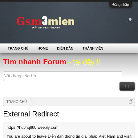
Đăng nhập
TRANG CHỦ
HOME
DIỄN ĐÀN
THÀNH VIÊN
Tìm nhanh Forum
- tại đây !!
↑ ↓
TRANG CHỦ
External Redirect
https://hu3nq880.weebly.com
You are about to leave Diễn đàn thông tin giải pháp Việt Nam and visit