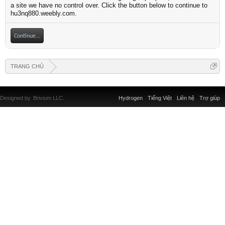
a site we have no control over. Click the button below to continue to
hu3nq880.weebly.com.
Continue...
TRANG CHỦ
Designed by
Brivium LLC.
Hydrogen
Tiếng Việt
Liên hệ
Trợ giúp