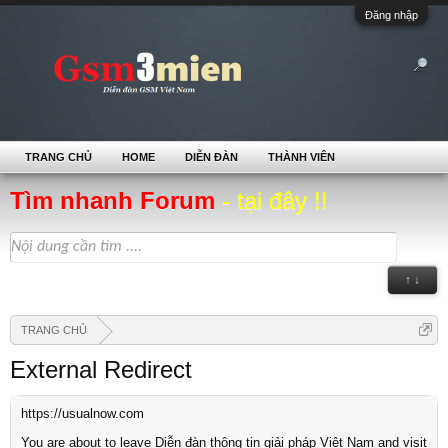
Đăng nhập
TRANG CHỦ
HOME
DIỄN ĐÀN
THÀNH VIÊN
Tìm nhanh Forum
- tại đây !!
↑ ↓
TRANG CHỦ
External Redirect
https://usualnow.com
You are about to leave Diễn đàn thông tin giải pháp Việt Nam and visit