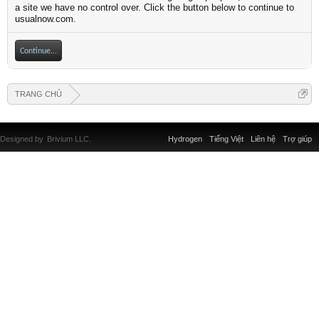
a site we have no control over. Click the button below to continue to
usualnow.com.
Continue...
TRANG CHỦ
Designed by
Brivium LLC.
Hydrogen
Tiếng Việt
Liên hệ
Trợ giúp