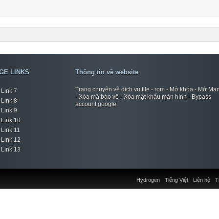
GE LINKS
Thông tin về website
Trang chuyên về dịch vụ,file - rom - Mở khóa - Mở Mạ
Link 7
- Xóa mã bảo vệ - Xóa mật khẩu màn hình - Bypass
Link 8
account google.
Link 9
Link 10
Link 11
Link 12
Link 13
Hydrogen
Tiếng Việt
Liên hệ
T