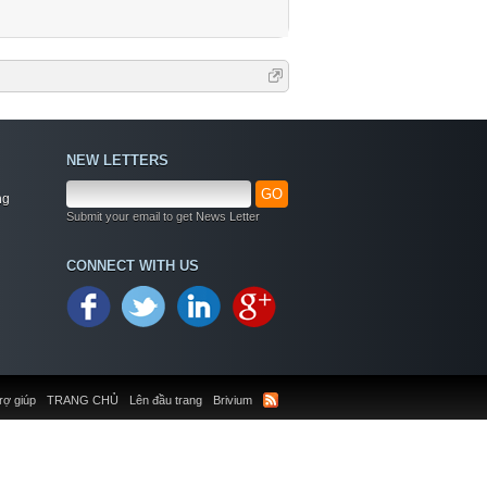
NEW LETTERS
GO
ng
Submit your email to get News Letter
CONNECT WITH US
rợ giúp
TRANG CHỦ
Lên đầu trang
Brivium
Welcome
+ Chào mừng bạn đến với diễn đàn thông tin