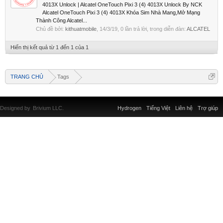
4013X Unlock | Alcatel OneTouch Pixi 3 (4) 4013X Unlock By NCK
Alcatel OneTouch Pixi 3 (4) 4013X Khóa Sim Nhà Mang,Mở Mạng
Thành Công Alcatel...
Chủ đề bởi:
kithuatmobile
,
14/3/19
, 0 lần trả lời, trong diễn đàn:
ALCATEL
Hiển thị kết quả từ 1 đến 1 của 1
TRANG CHỦ
Tags
Designed by
Brivium LLC.
Hydrogen
Tiếng Việt
Liên hệ
Trợ giúp