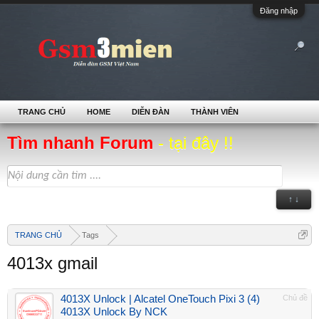
Đăng nhập
TRANG CHỦ
HOME
DIỄN ĐÀN
THÀNH VIÊN
Tìm nhanh Forum
- tại đây !!
↑ ↓
TRANG CHỦ
Tags
4013x gmail
4013X Unlock | Alcatel OneTouch Pixi 3 (4)
Chủ đề
4013X Unlock By NCK