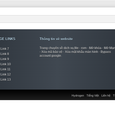
GE LINKS
Thông tin về website
Trang chuyên về dịch vụ,file - rom - Mở khóa - Mở Mạ
Link 7
- Xóa mã bảo vệ - Xóa mật khẩu màn hình - Bypass
Link 8
account google.
Link 9
Link 10
Link 11
Link 12
Link 13
Hydrogen
Tiếng Việt
Liên hệ
T