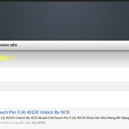
HÀNH VIÊN
đây !!
ouch Pixi 3 (4) 4013X Unlock By NCK
 3 (4) 4013X Unlock By NCK Alcatel OneTouch Pixi 3 (4) 4013X Khóa Sim Nhà Mang,Mở Mạng 
n trả lời, trong diễn đàn:
ALCATEL