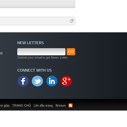
NEW LETTERS
GO
ng
Submit your email to get News Letter
CONNECT WITH US
rợ giúp
TRANG CHỦ
Lên đầu trang
Brivium