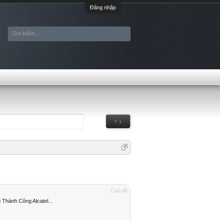
Đăng nhập
↑ ↓
Chủ đề
Thành Công Alcatel...