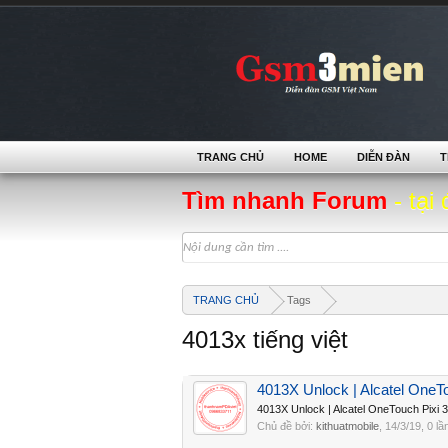
TRANG CHỦ
HOME
DIỄN ĐÀN
T
Tìm nhanh Forum
- tại 
TRANG CHỦ
Tags
4013x tiếng việt
4013X Unlock | Alcatel OneT
4013X Unlock | Alcatel OneTouch Pixi
Chủ đề bởi:
kithuatmobile
,
14/3/19
, 0 lầ