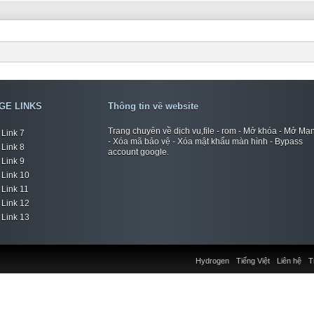
GE LINKS
Thông tin về website
Trang chuyên về dịch vụ,file - rom - Mở khóa - Mở Mạ
Link 7
- Xóa mã bảo vệ - Xóa mật khẩu màn hình - Bypass
Link 8
account google.
Link 9
Link 10
Link 11
Link 12
Link 13
Hydrogen
Tiếng Việt
Liên hệ
T