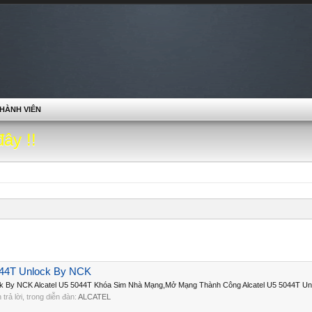
HÀNH VIÊN
đây !!
5044T Unlock By NCK
ock By NCK Alcatel U5 5044T Khóa Sim Nhà Mạng,Mở Mạng Thành Công Alcatel U5 5044T Un
n trả lời, trong diễn đàn:
ALCATEL