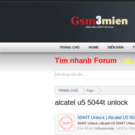
TRANG CHỦ
HOME
DIỄN ĐÀN
T
Tìm nhanh Forum
- tại 
TRANG CHỦ
Tags
alcatel u5 5044t unlock
5044T Unlock | Alcatel U5 
5044T Unlock | Alcatel U5 5044T Unl
Chủ đề bởi:
kithuatmobile
,
14/3/19
, 0 lầ