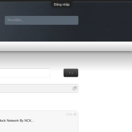
Đăng nhập
↑ ↓
Chủ đề
lock Network By NCK...