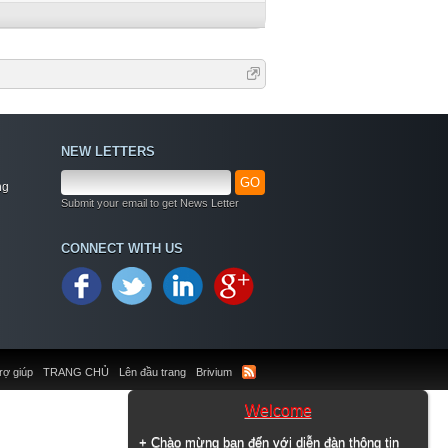
NEW LETTERS
GO
ng
Submit your email to get News Letter
CONNECT WITH US
rợ giúp
TRANG CHỦ
Lên đầu trang
Brivium
Welcome
+ Chào mừng bạn đến với diễn đàn thông tin