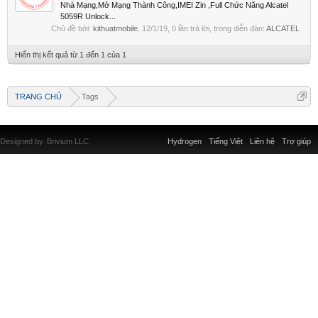
Nhà Mạng,Mở Mạng Thành Công,IMEI Zin ,Full Chức Năng Alcatel
5059R Unlock...
Chủ đề bởi:
kithuatmobile
,
12/1/19
, 0 lần trả lời, trong diễn đàn:
ALCATEL
Hiển thị kết quả từ 1 đến 1 của 1
TRANG CHỦ
Tags
Designed by
Brivium LLC.
Hydrogen
Tiếng Việt
Liên hệ
Trợ giúp