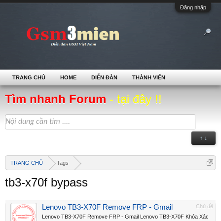
Đăng nhập
TRANG CHỦ
HOME
DIỄN ĐÀN
THÀNH VIÊN
Tìm nhanh Forum
- tại đây !!
↑ ↓
TRANG CHỦ
Tags
tb3-x70f bypass
Lenovo TB3-X70F Remove FRP - Gmail
Chủ đề
Lenovo TB3-X70F Remove FRP - Gmail Lenovo TB3-X70F Khóa Xác