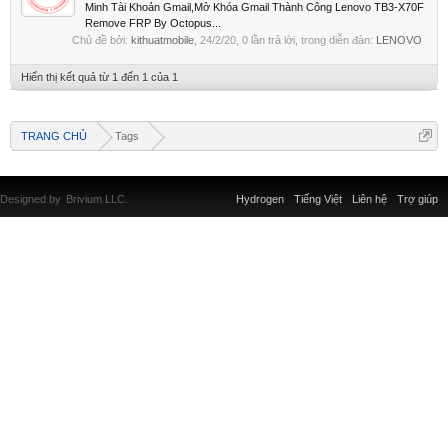
Minh Tài Khoản Gmail,Mở Khóa Gmail Thành Công Lenovo TB3-X70F
Remove FRP By Octopus...
Chủ đề bởi:
kithuatmobile
,
24/2/20
, 0 lần trả lời, trong diễn đàn:
LENOVO
Hiển thị kết quả từ 1 đến 1 của 1
TRANG CHỦ
Tags
Designed by
Brivium LLC.
Hydrogen
Tiếng Việt
Liên hệ
Trợ giúp