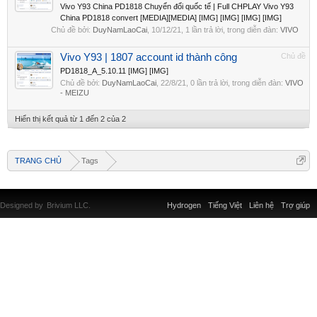
Vivo Y93 China PD1818 Chuyển đổi quốc tế | Full CHPLAY Vivo Y93
China PD1818 convert [MEDIA][MEDIA] [IMG] [IMG] [IMG] [IMG]
Chủ đề bởi:
DuyNamLaoCai
,
10/12/21
, 1 lần trả lời, trong diễn đàn:
VIVO
Vivo Y93 | 1807 account id thành công
Chủ đề
PD1818_A_5.10.11 [IMG] [IMG]
Chủ đề bởi:
DuyNamLaoCai
,
22/8/21
, 0 lần trả lời, trong diễn đàn:
VIVO
- MEIZU
Hiển thị kết quả từ 1 đến 2 của 2
TRANG CHỦ
Tags
Designed by
Brivium LLC.
Hydrogen
Tiếng Việt
Liên hệ
Trợ giúp