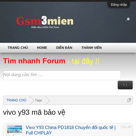
Đăng nhập
TRANG CHỦ
HOME
DIỄN ĐÀN
THÀNH VIÊN
Tìm nhanh Forum
- tại đây !!
↑ ↓
TRANG CHỦ
Tags
vivo y93 mã bảo vệ
Vivo Y93 China PD1818 Chuyển đổi quốc tế |
Chủ đề
Full CHPLAY