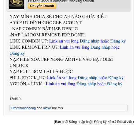
Le Xen Global is complete unlocking solution
Chuyên Doanh
NAY MÌNH CHIA SẺ CHO AE NÀO CHƯA BIẾT
A510F U7 DÍNH GOOGLE ACOUNT
- NẠP COMBIN BẬT USB DEBUG
-NẠP LẠI ROM REMOVE FRP DONE
LINK COMBIN U7:
Link ẩn vui lòng
Đăng nhập
hoặc
Đăng ký
LINK REMOVE FRP_U7:
Link ẩn vui lòng
Đăng nhập
hoặc
Đăng ký
NẠP FILE XÓA FRP XONG ACTIVE VÀO BẬT OEM
UNLOCK
NẠP FULL ROM LẠI LÀ ĐƯỢC
FULL STOCK_U7:
Link ẩn vui lòng
Đăng nhập
hoặc
Đăng ký
NGUỒN + LINK :
Link ẩn vui lòng
Đăng nhập
hoặc
Đăng ký
17/4/19
Dtddthanhphong
and
aloxo
like this.
(Bạn phải Đăng nhập hoặc Đăng ký để trả lời bài viết.)