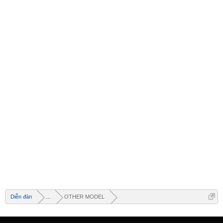
Welcome
+ Chào mừng bạn đến với diễn đàn thông tin
dịch vụ Việt Nam
+ Chúng tôi có tất cả các dịch vụ Online từ xa
Diễn đàn
...
OTHER MODEL
qua Teamview - Active box , Dongle , Rom Test
chuẩn cứu máy - Và thông tin giải pháp phần
mềm miễn phí