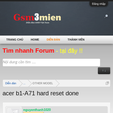
Đăng nhập
TRANG CHỦ
HOME
DIỄN ĐÀN
THÀNH VIÊN
Tìm nhanh Forum
- tại đây !!
↑ ↓
Diễn đàn
...
OTHER MODEL
acer b1-A71 hard reset done
nguyenthanh1020