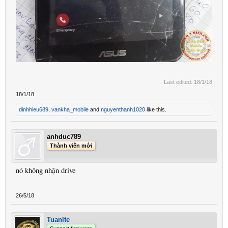
Last edited:
18/1/18
18/1/18
dinhhieu689
,
vankha_mobile
and
nguyenthanh1020
like this.
anhduc789
Thành viên mới
nó không nhận drive
26/5/18
Tuanlte