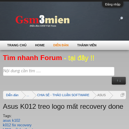
Đăng nhập
TRANG CHỦ
HOME
DIỄN ĐÀN
THÀNH VIÊN
Tìm nhanh Forum
- tại đây !!
↑ ↓
Diễn đàn
...
CHIA SẺ - THẢO LUẬN SOFTWARE
ASUS
Asus K012 treo logo mất recovery done
Tags:
asus k102
k012 fix recovery