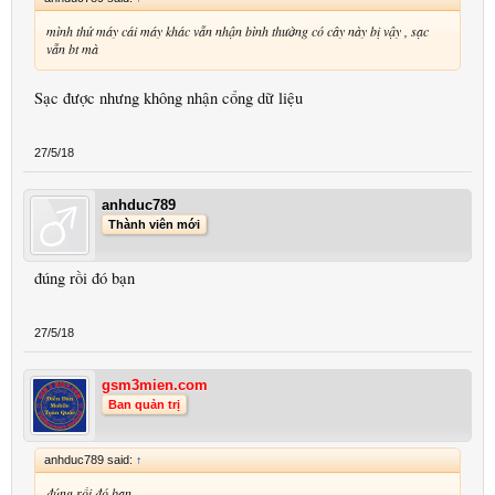
mình thử máy cái máy khác vẫn nhận bình thường có cây này bị vậy , sạc
vẫn bt mà
Sạc được nhưng không nhận cổng dữ liệu
27/5/18
anhduc789
Thành viên mới
đúng rồi đó bạn
27/5/18
gsm3mien.com
Ban quản trị
anhduc789 said:
↑
đúng rồi đó bạn