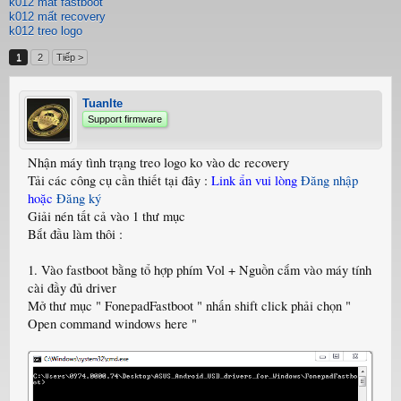
k012 mất fastboot
k012 mất recovery
k012 treo logo
1
2
Tiếp >
Tuanlte
Support firmware
Nhận máy tình trạng treo logo ko vào dc recovery
Tải các công cụ cần thiết tại đây :
Link ẩn vui lòng
Đăng nhập
hoặc
Đăng ký
Giải nén tất cả vào 1 thư mục
Bắt đầu làm thôi :
1. Vào fastboot bằng tổ hợp phím Vol + Nguồn cắm vào máy tính
cài đầy đủ driver
Mở thư mục " FonepadFastboot " nhấn shift click phải chọn "
Open command windows here "