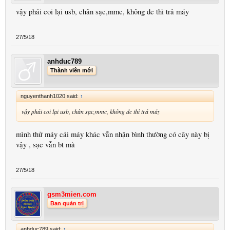
vậy phải coi lại usb, chân sạc,mmc, không dc thì trả máy
27/5/18
anhduc789
Thành viên mới
nguyenthanh1020 said:
↑
vậy phải coi lại usb, chân sạc,mmc, không dc thì trả máy
mình thử máy cái máy khác vẫn nhận bình thường có cây này bị
vậy , sạc vẫn bt mà
27/5/18
gsm3mien.com
Ban quản trị
anhduc789 said:
↑