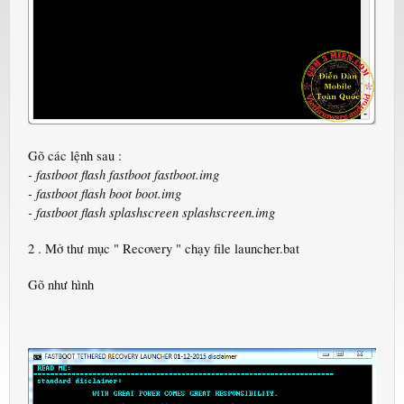
Gõ các lệnh sau :
- fastboot flash fastboot fastboot.img
- fastboot flash boot boot.img
- fastboot flash splashscreen splashscreen.img
2 . Mở thư mục " Recovery " chạy file launcher.bat
Gõ như hình