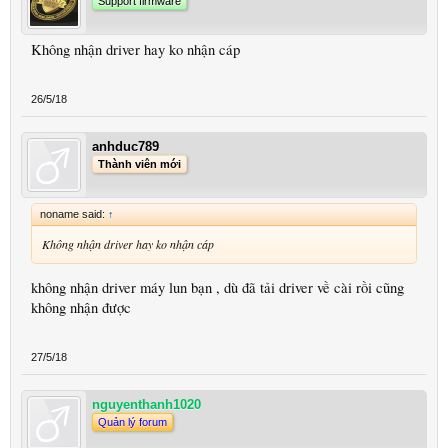
Support firmware
Không nhận driver hay ko nhận cáp
26/5/18
anhduc789
Thành viên mới
noname said:
↑
Không nhận driver hay ko nhận cáp
không nhận driver máy lun bạn , dù đã tải driver về cài rồi cũng
không nhận được
27/5/18
nguyenthanh1020
Quản lý forum