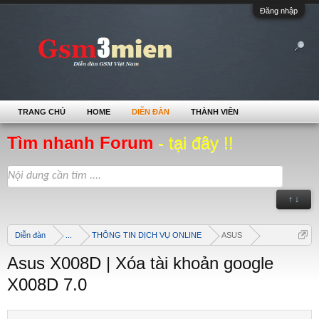
Đăng nhập
TRANG CHỦ
HOME
DIỄN ĐÀN
THÀNH VIÊN
Tìm nhanh Forum
- tại đây !!
↑ ↓
Diễn đàn
...
THÔNG TIN DỊCH VỤ ONLINE
ASUS
Asus X008D | Xóa tài khoản google
X008D 7.0