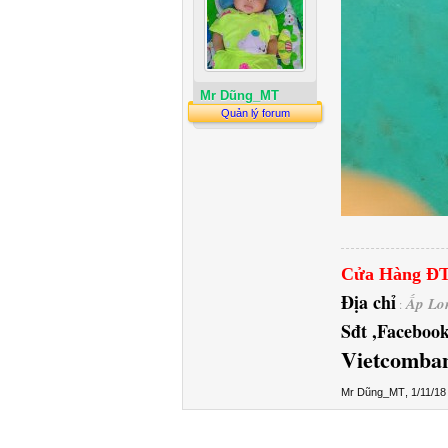
Mr Dũng_MT
Quản lý forum
Cửa Hàng Đ
Địa chỉ
Ấp Lo
:
Sđt ,Facebook
Vietcomba
Mr Dũng_MT
,
1/11/18