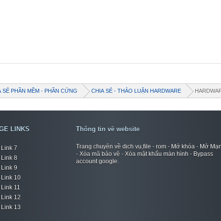
A SẺ PHẦN MỀM - PHẦN CỨNG
CHIA SẺ - THẢO LUẬN HARDWARE
HARDWAR
GE LINKS
Thông tin về website
Trang chuyên về dịch vụ,file - rom - Mở khóa - Mở Mạ
Link 7
- Xóa mã bảo vệ - Xóa mật khẩu màn hình - Bypass
Link 8
account google.
Link 9
Link 10
Link 11
Link 12
Link 13