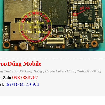
Dũng Mobile
TDĐ
ng Thuận A , Xã Long Hưng , Huyện Châu Thành , Tỉnh Tiền Giang
0987888767
, Zalo
nk
0671004143594