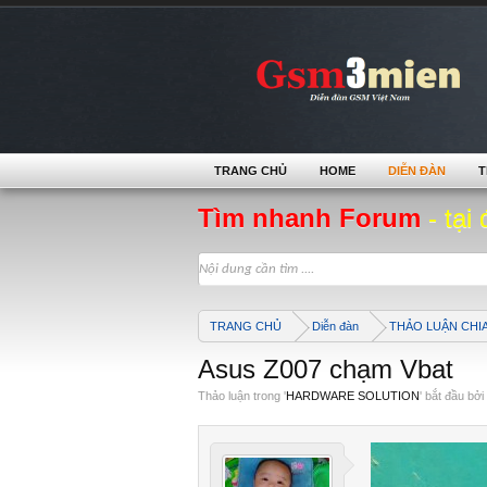
TRANG CHỦ
HOME
DIỄN ĐÀN
T
Tìm nhanh Forum
- tại 
TRANG CHỦ
Diễn đàn
THẢO LUẬN CHI
Asus Z007 chạm Vbat
Thảo luận trong '
HARDWARE SOLUTION
' bắt đầu bởi