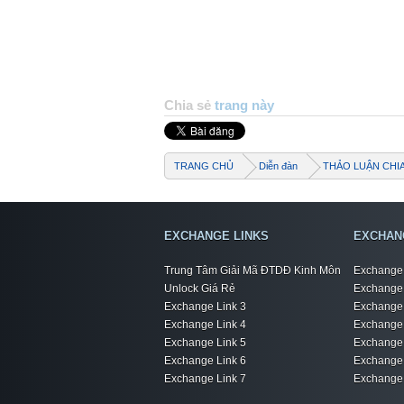
Chia sẻ
trang này
TRANG CHỦ
Diễn đàn
THẢO LUẬN CHI
EXCHANGE LINKS
EXCHAN
Trung Tâm Giải Mã ĐTDĐ Kinh Môn
Exchange 
Unlock Giá Rẻ
Exchange 
Exchange Link 3
Exchange 
Exchange Link 4
Exchange 
Exchange Link 5
Exchange 
Exchange Link 6
Exchange 
Exchange Link 7
Exchange 