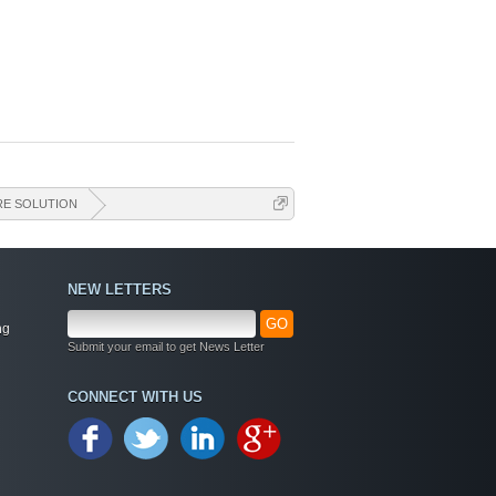
E SOLUTION
NEW LETTERS
GO
ng
Submit your email to get News Letter
CONNECT WITH US
Welcome
+ Chào mừng bạn đến với diễn đàn thông tin
dịch vụ Việt Nam
+ Chúng tôi có tất cả các dịch vụ Online từ xa