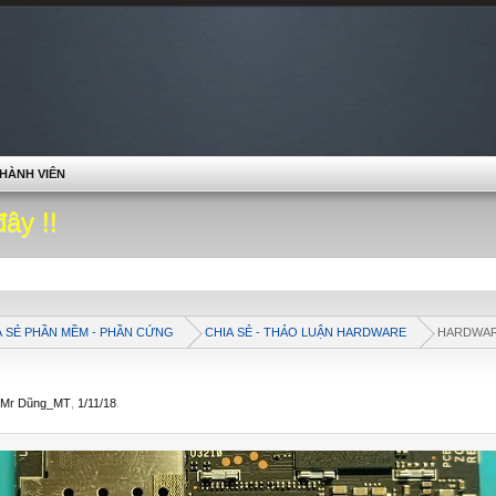
HÀNH VIÊN
đây !!
A SẺ PHẦN MỀM - PHẦN CỨNG
CHIA SẺ - THẢO LUẬN HARDWARE
HARDWAR
Mr Dũng_MT
,
1/11/18
.