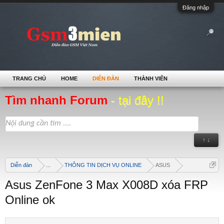
Đăng nhập
TRANG CHỦ
HOME
DIỄN ĐÀN
THÀNH VIÊN
Tìm nhanh Forum
- tại đây !!
↑ ↓
Diễn đàn
...
THÔNG TIN DỊCH VỤ ONLINE
ASUS
Asus ZenFone 3 Max X008D xóa FRP
Online ok