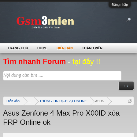
Đăng nhập
TRANG CHỦ
HOME
DIỄN ĐÀN
THÀNH VIÊN
Tìm nhanh Forum
- tại đây !!
↑ ↓
Diễn đàn
...
THÔNG TIN DỊCH VỤ ONLINE
ASUS
Asus Zenfone 4 Max Pro X00ID xóa
FRP Online ok