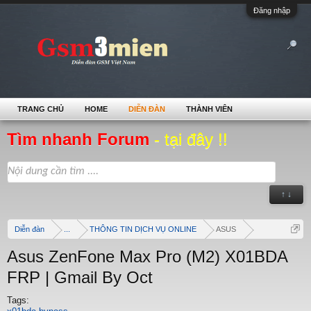
Đăng nhập
TRANG CHỦ
HOME
DIỄN ĐÀN
THÀNH VIÊN
Tìm nhanh Forum
- tại đây !!
↑ ↓
Diễn đàn
...
THÔNG TIN DỊCH VỤ ONLINE
ASUS
Asus ZenFone Max Pro (M2) X01BDA
FRP | Gmail By Oct
Tags: