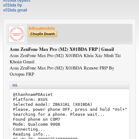
x01bda bypass
x01bda frp
x01bda gmail
kithuatmobile
Chuyên Doanh
Asus ZenFone Max Pro (M2) X01BDA FRP | Gmail
Asus ZenFone Max Pro (M2) X01BDA Khóa Xác Minh Tài
Khoản Gmail
Asus ZenFone Max Pro (M2) X01BDA Remove FRP By
Octopus FRP
Mã:
@thanhnamPDAviet

Platform: ASUS

Selected model: ZB631KL (X01BDA)

Please, power phone OFF, press and hold "Vol+" and 
Searching for a phone. Please wait...

Found phone on COM7

Mode: Qualcomm 9008

Connecting...

Reading info...
