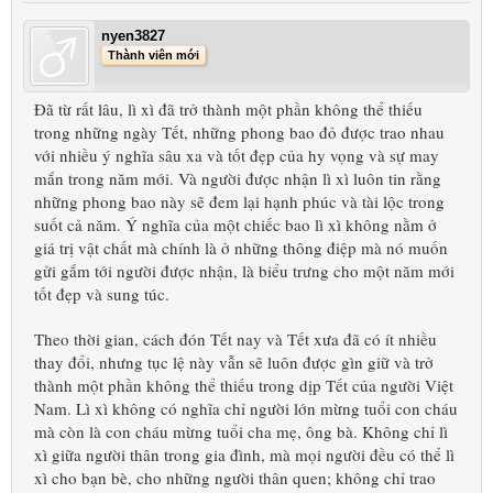
nyen3827
Thành viên mới
Đã từ rất lâu, lì xì đã trở thành một phần không thể thiếu
trong những ngày Tết, những phong bao đỏ được trao nhau
với nhiều ý nghĩa sâu xa và tốt đẹp của hy vọng và sự may
mắn trong năm mới. Và người được nhận lì xì luôn tin rằng
những phong bao này sẽ đem lại hạnh phúc và tài lộc trong
suốt cả năm. Ý nghĩa của một chiếc bao lì xì không nằm ở
giá trị vật chất mà chính là ở những thông điệp mà nó muốn
gửi gắm tới người được nhận, là biểu trưng cho một năm mới
tốt đẹp và sung túc.
Theo thời gian, cách đón Tết nay và Tết xưa đã có ít nhiều
thay đổi, nhưng tục lệ này vẫn sẽ luôn được gìn giữ và trở
thành một phần không thể thiếu trong dịp Tết của người Việt
Nam. Lì xì không có nghĩa chỉ người lớn mừng tuổi con cháu
mà còn là con cháu mừng tuổi cha mẹ, ông bà. Không chỉ lì
xì giữa người thân trong gia đình, mà mọi người đều có thể lì
xì cho bạn bè, cho những người thân quen; không chỉ trao