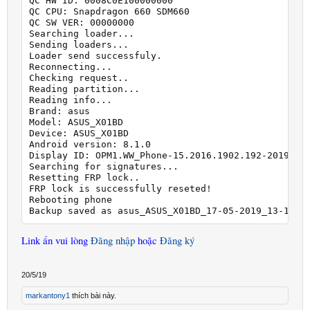
QC HW ID: 0008C0E100000000

QC CPU: Snapdragon 660 SDM660

QC SW VER: 00000000

Searching loader...

Sending loaders...

Loader send successfuly.

Reconnecting...

Checking request..

Reading partition...

Reading info...

Brand: asus

Model: ASUS_X01BD

Device: ASUS_X01BD

Android version: 8.1.0

Display ID: OPM1.WW_Phone-15.2016.1902.192-20190226
Searching for signatures...

Resetting FRP lock..

FRP lock is successfully reseted!

Rebooting phone

Backup saved as asus_ASUS_X01BD_17-05-2019_13-17-2
Link ẩn vui lòng
Đăng nhập
hoặc
Đăng ký
20/5/19
markantony1
thích bài này.