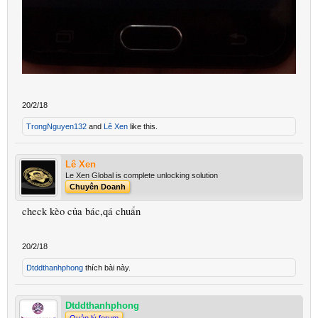
20/2/18
TrongNguyen132
and
Lê Xen
like this.
Lê Xen
Le Xen Global is complete unlocking solution
Chuyên Doanh
check kèo của bác,qá chuẩn
20/2/18
Dtddthanhphong
thích bài này.
Dtddthanhphong
Quản lý forum