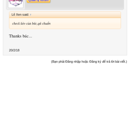
Lê Xen said:
↑
check kèo của bác,qá chuẩn
Thanks bác...
20/2/18
(Bạn phải Đăng nhập hoặc Đăng ký để trả lời bài viết.)