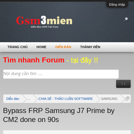
Đăng nhập
TRANG CHỦ
HOME
DIỄN ĐÀN
THÀNH VIÊN
Tìm nhanh Forum
- tại đây !!
↑ ↓
Diễn đàn
...
CHIA SẺ - THẢO LUẬN SOFTWARE
SAMSUNG
Bypass FRP Samsung J7 Prime by
CM2 done on 90s