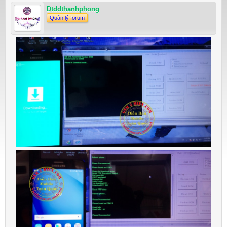
Dtddthanhphong
Quản lý forum