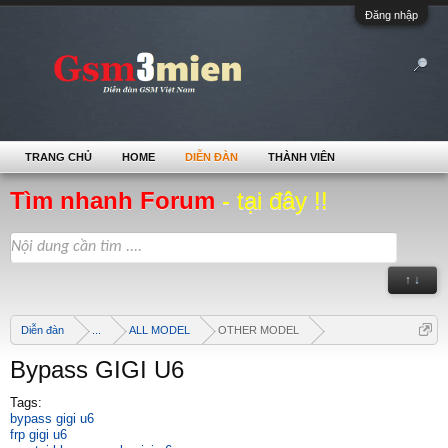
Đăng nhập
TRANG CHỦ
HOME
DIỄN ĐÀN
THÀNH VIÊN
Tìm nhanh Forum
- tại đây !!
↑ ↓
Diễn đàn
...
ALL MODEL
OTHER MODEL
Bypass GIGI U6
Tags:
bypass gigi u6
frp gigi u6