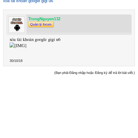
xoa tai khoan google gigi u6
TrongNguyen132
Quản lý forum
xóa tài khoản google gigi u6
30/10/18
(Bạn phải Đăng nhập hoặc Đăng ký để trả lời bài viết.)