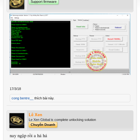
Support firmware
17/3/18
cong bentre__
thích bài này.
Lê Xen
Le Xen Global is complete unlocking solution
Chuyên Doanh
nay ngập rồi a há há