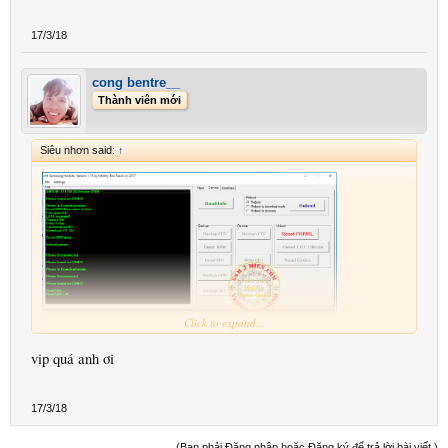
17/3/18
cong bentre__
Thành viên mới
Siêu nhơn said:
↑
Click to expand...
vip quá anh ơi
17/3/18
(Bạn phải Đăng nhập hoặc Đăng ký để trả lời bài viết.)