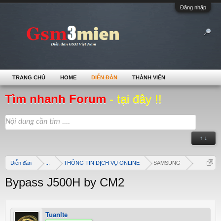
Đăng nhập
TRANG CHỦ
HOME
DIỄN ĐÀN
THÀNH VIÊN
Tìm nhanh Forum
- tại đây !!
↑ ↓
Diễn đàn
...
THÔNG TIN DỊCH VỤ ONLINE
SAMSUNG
Bypass J500H by CM2
Tuanlte