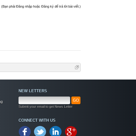
(Bạn phải Đăng nhập hoặc Đăng ký để trả lời bài viết.)
NEW LETTERS
GO
ng
Submit your email to get News Letter
Welcome
CONNECT WITH US
+ Chào mừng bạn đến với diễn đàn thông tin
dịch vụ Việt Nam