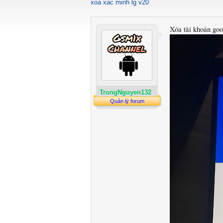
xoa xac minh lg v20
Xóa tài khoản go
TrongNguyen132
Quản lý forum