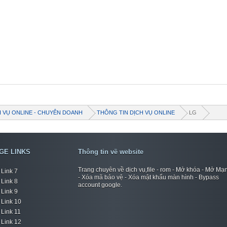
H VỤ ONLINE - CHUYÊN DOANH
THÔNG TIN DỊCH VỤ ONLINE
LG
GE LINKS
Thông tin về website
Trang chuyên về dịch vụ,file - rom - Mở khóa - Mở Mạ
Link 7
- Xóa mã bảo vệ - Xóa mật khẩu màn hình - Bypass
Link 8
account google.
Link 9
Link 10
Link 11
Link 12