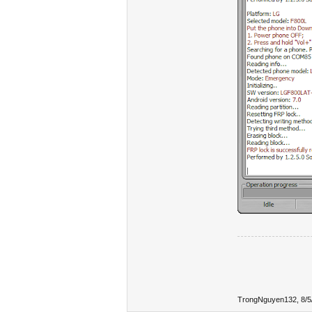
TrongNguyen132
,
8/5