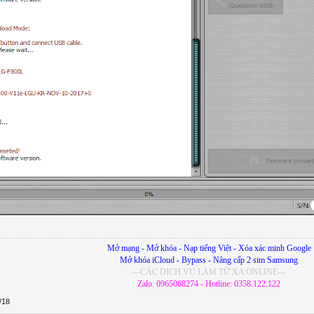
Mở mạng - Mở khóa - Nạp tiếng Việt - Xóa xác minh Google
Mở khóa iCloud - Bypass - Nâng cấp 2 sim Samsung
---CÁC DỊCH VỤ LÀM TỪ XA ONLINE---
Zalo: 0965068274 - Hotline: 0358.122.122
/18