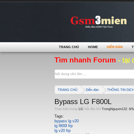
TRANG CHỦ
HOME
DIỄN ĐÀN
T
Tìm nhanh Forum
- tại 
TRANG CHỦ
Diễn đàn
THÔNG TIN DỊC
Bypass LG F800L
Thảo luận trong '
LG
' bắt đầu bởi
TrongNguyen132
,
8/5
Tags:
bypass lg v20
lg f800l frp
lg v20 frp