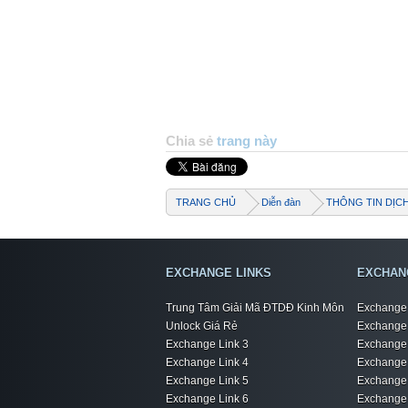
Chia sẻ
trang này
TRANG CHỦ
Diễn đàn
THÔNG TIN DỊC
EXCHANGE LINKS
EXCHAN
Trung Tâm Giải Mã ĐTDĐ Kinh Môn
Exchange 
Unlock Giá Rẻ
Exchange 
Exchange Link 3
Exchange 
Exchange Link 4
Exchange 
Exchange Link 5
Exchange 
Exchange Link 6
Exchange 