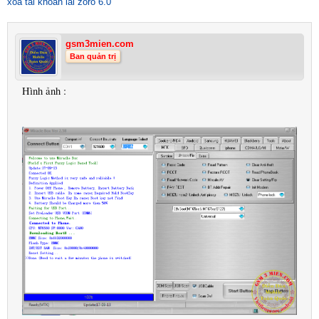
xóa tài khoản lai zoro 6.0
gsm3mien.com
Ban quản trị
Hình ảnh :