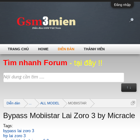
Đăng nhập
TRANG CHỦ
HOME
DIỄN ĐÀN
THÀNH VIÊN
Tìm nhanh Forum
- tại đây !!
↑ ↓
Diễn đàn
...
ALL MODEL
MOBIISTAR
Bypass Mobiistar Lai Zoro 3 by Micracle
Tags:
bypass lai zoro 3
frp lai zoro 3