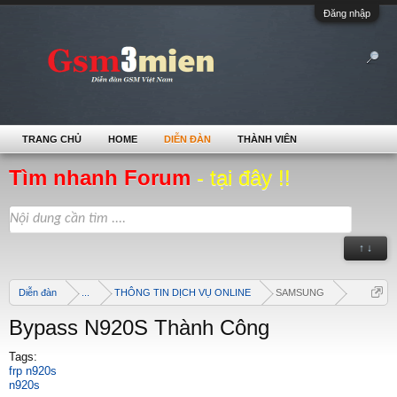
Đăng nhập
TRANG CHỦ
HOME
DIỄN ĐÀN
THÀNH VIÊN
Tìm nhanh Forum
- tại đây !!
↑ ↓
Diễn đàn
...
THÔNG TIN DỊCH VỤ ONLINE
SAMSUNG
Bypass N920S Thành Công
Tags:
frp n920s
n920s