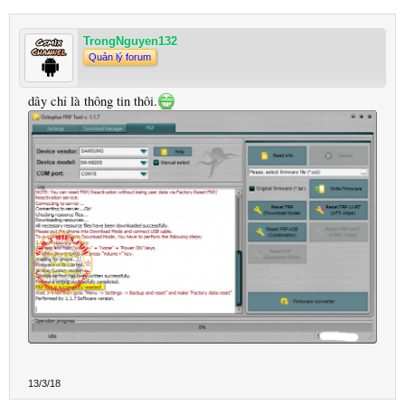
TrongNguyen132
Quản lý forum
dây chỉ là thông tin thôi.
13/3/18