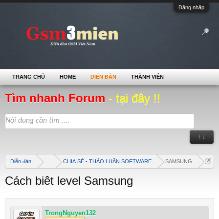
Đăng nhập
TRANG CHỦ
HOME
DIỄN ĐÀN
THÀNH VIÊN
Tìm nhanh Forum
- tại đây !!
↑ ↓
Diễn đàn
...
CHIA SẺ - THẢO LUẬN SOFTWARE
SAMSUNG
Cách biêt level Samsung
TrongNguyen132