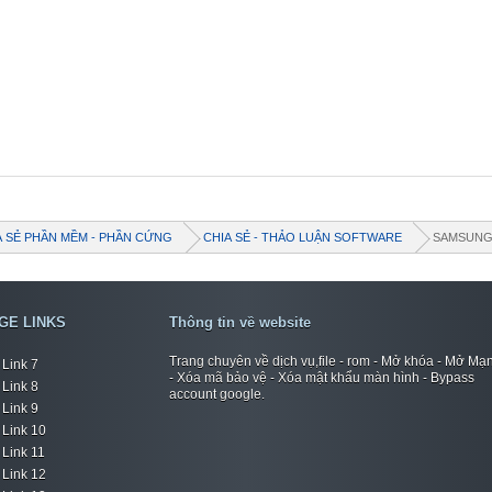
A SẺ PHẦN MỀM - PHẦN CỨNG
CHIA SẺ - THẢO LUẬN SOFTWARE
SAMSUN
GE LINKS
Thông tin về website
Trang chuyên về dịch vụ,file - rom - Mở khóa - Mở Mạ
Link 7
- Xóa mã bảo vệ - Xóa mật khẩu màn hình - Bypass
Link 8
account google.
Link 9
Link 10
Link 11
Link 12