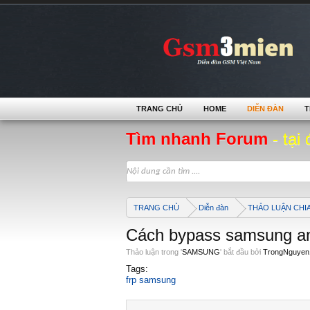
TRANG CHỦ
HOME
DIỄN ĐÀN
T
Tìm nhanh Forum
- tại 
TRANG CHỦ
Diễn đàn
THẢO LUẬN CHI
Cách bypass samsung an
Thảo luận trong '
SAMSUNG
' bắt đầu bởi
TrongNguyen
Tags:
frp samsung