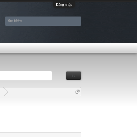
Đăng nhập
↑ ↓
G