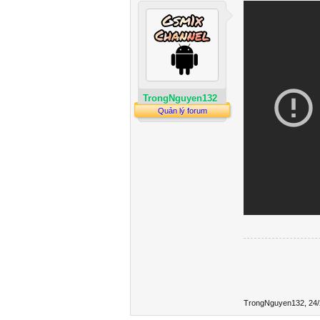
TrongNguyen132
Quản lý forum
TrongNguyen132
,
24/