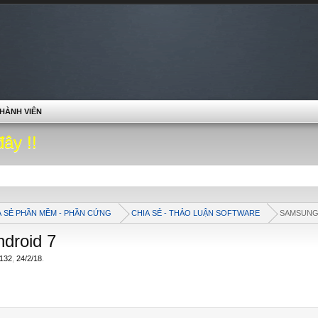
HÀNH VIÊN
đây !!
A SẺ PHẦN MỀM - PHẦN CỨNG
CHIA SẺ - THẢO LUẬN SOFTWARE
SAMSUN
droid 7
132
,
24/2/18
.