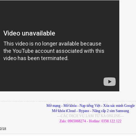
Mở mạng - Mở khóa - Nạp tiếng Việt - Xóa xác minh Google
Mở khóa iCloud - Bypass - Nâng cấp 2 sim Samsung
---CÁC DỊCH VỤ LÀM TỪ XA ONLINE---
Zalo: 0965068274 - Hotline: 0358.122.122
2/18