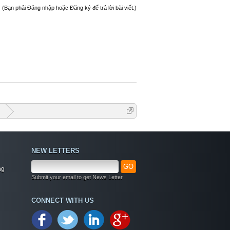
(Bạn phải Đăng nhập hoặc Đăng ký để trả lời bài viết.)
G
NEW LETTERS
GO
ng
Submit your email to get News Letter
Welcome
CONNECT WITH US
+ Chào mừng bạn đến với diễn đàn thông tin
dịch vụ Việt Nam
+ Chúng tôi có tất cả các dịch vụ Online từ xa